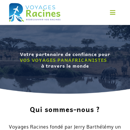
Skip
to
Toggl
Navig
content
Accueil
À propos
Votre partenaire de confiance pour
Services
VOS VOYAGES PANAFRICANISTES
à travers le monde
Circuits
Financement
Contact
Qui sommes-nous ?
English
Voyages Racines fondé par Jerry Barthélémy un