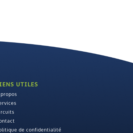
IENS UTILES
 propos
ervices
ircuits
ontact
olitique de confidentialité