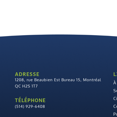
ADRESSE
L
1208, rue Beaubien Est Bureau 15, Montréal
À
QC H2S 1T7
S
C
TÉLÉPHONE
C
(514) 929-6408
P