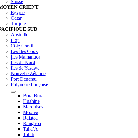
Suisse
MOYEN ORIENT
Égypte
Qatar
Turquie
PACIFIQUE SUD
Australie
Fidji
Côte Corail
Les Îles Cook
Îles Mamanuca
Îles du Nord
Îles de Yasawa
Nouvelle Zélande
Port Denarau
Polynésie française
Bora Bora
Huahine
Marquises
Moorea
Raiatea
Rangiroa
Taha’A
Tahiti