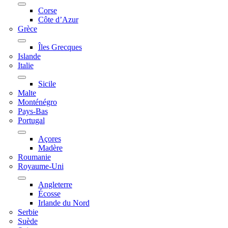
Corse
Côte d’Azur
Grèce
Îles Grecques
Islande
Italie
Sicile
Malte
Monténégro
Pays-Bas
Portugal
Açores
Madère
Roumanie
Royaume-Uni
Angleterre
Écosse
Irlande du Nord
Serbie
Suède