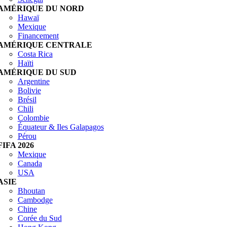
AMÉRIQUE DU NORD
Hawaï
Mexique
Financement
AMÉRIQUE CENTRALE
Costa Rica
Haïti
AMÉRIQUE DU SUD
Argentine
Bolivie
Brésil
Chili
Colombie
Équateur & Iles Galapagos
Pérou
FIFA 2026
Mexique
Canada
USA
ASIE
Bhoutan
Cambodge
Chine
Corée du Sud