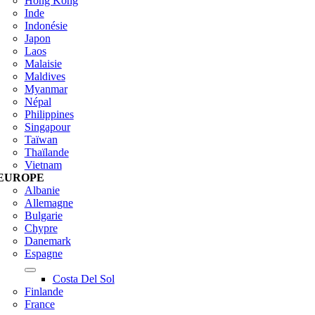
Hong Kong
Inde
Indonésie
Japon
Laos
Malaisie
Maldives
Myanmar
Népal
Philippines
Singapour
Taïwan
Thaïlande
Vietnam
EUROPE
Albanie
Allemagne
Bulgarie
Chypre
Danemark
Espagne
Costa Del Sol
Finlande
France