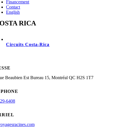
Financement
Contact
English
OSTA RICA
Circuits Costa-Rica
ESSE
rue Beaubien Est Bureau 15, Montréal QC H2S 1T7
ÉPHONE
929-6408
RRIEL
oyagesracines.com