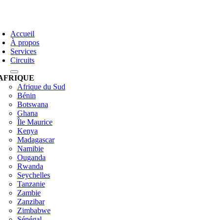
Skip
to
oggle
content
avigation
Accueil
À propos
Services
Circuits
AFRIQUE
Afrique du Sud
Bénin
Botswana
Ghana
Île Maurice
Kenya
Madagascar
Namibie
Ouganda
Rwanda
Seychelles
Tanzanie
Zambie
Zanzibar
Zimbabwe
Sénégal