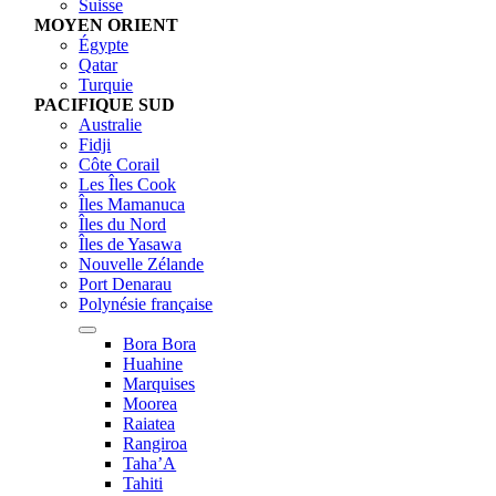
Suisse
MOYEN ORIENT
Égypte
Qatar
Turquie
PACIFIQUE SUD
Australie
Fidji
Côte Corail
Les Îles Cook
Îles Mamanuca
Îles du Nord
Îles de Yasawa
Nouvelle Zélande
Port Denarau
Polynésie française
Bora Bora
Huahine
Marquises
Moorea
Raiatea
Rangiroa
Taha’A
Tahiti