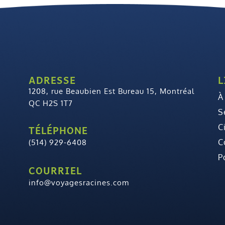
ADRESSE
L
1208, rue Beaubien Est Bureau 15, Montréal
À
QC H2S 1T7
S
C
TÉLÉPHONE
C
(514) 929-6408
P
COURRIEL
info@voyagesracines.com