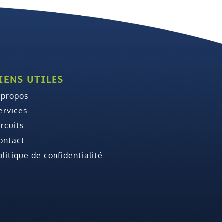
IENS UTILES
 propos
ervices
ircuits
ontact
olitique de confidentialité