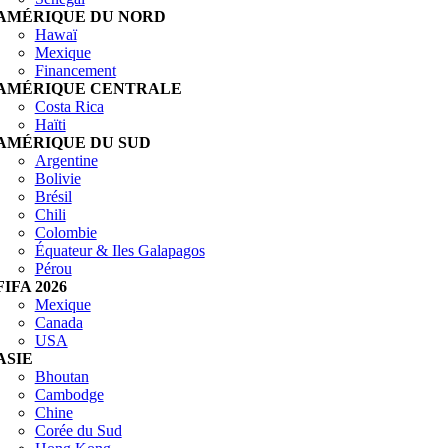
AMÉRIQUE DU NORD
Hawaï
Mexique
Financement
AMÉRIQUE CENTRALE
Costa Rica
Haïti
AMÉRIQUE DU SUD
Argentine
Bolivie
Brésil
Chili
Colombie
Équateur & Iles Galapagos
Pérou
FIFA 2026
Mexique
Canada
USA
ASIE
Bhoutan
Cambodge
Chine
Corée du Sud