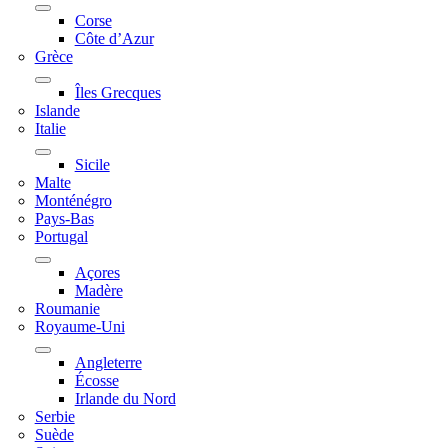
Corse
Côte d’Azur
Grèce
Îles Grecques
Islande
Italie
Sicile
Malte
Monténégro
Pays-Bas
Portugal
Açores
Madère
Roumanie
Royaume-Uni
Angleterre
Écosse
Irlande du Nord
Serbie
Suède