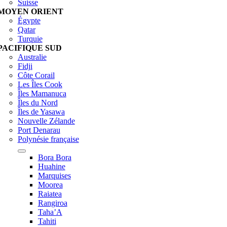
Suisse
MOYEN ORIENT
Égypte
Qatar
Turquie
PACIFIQUE SUD
Australie
Fidji
Côte Corail
Les Îles Cook
Îles Mamanuca
Îles du Nord
Îles de Yasawa
Nouvelle Zélande
Port Denarau
Polynésie française
Bora Bora
Huahine
Marquises
Moorea
Raiatea
Rangiroa
Taha’A
Tahiti