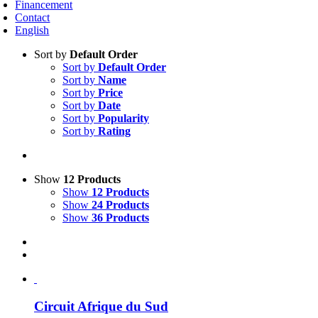
Financement
Contact
English
Sort by
Default Order
Sort by
Default Order
Sort by
Name
Sort by
Price
Sort by
Date
Sort by
Popularity
Sort by
Rating
Show
12 Products
Show
12 Products
Show
24 Products
Show
36 Products
Circuit Afrique du Sud