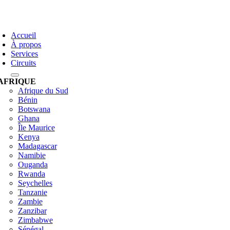
Skip
to
oggle
content
avigation
Accueil
À propos
Services
Circuits
AFRIQUE
Afrique du Sud
Bénin
Botswana
Ghana
Île Maurice
Kenya
Madagascar
Namibie
Ouganda
Rwanda
Seychelles
Tanzanie
Zambie
Zanzibar
Zimbabwe
Sénégal