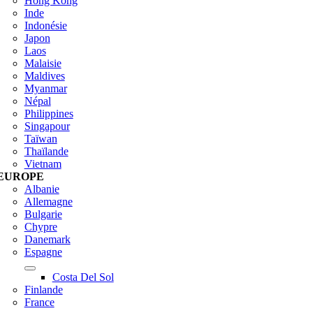
Hong Kong
Inde
Indonésie
Japon
Laos
Malaisie
Maldives
Myanmar
Népal
Philippines
Singapour
Taïwan
Thaïlande
Vietnam
EUROPE
Albanie
Allemagne
Bulgarie
Chypre
Danemark
Espagne
Costa Del Sol
Finlande
France