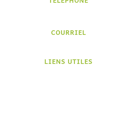
(514) 929-6408
COURRIEL
info@voyagesracines.com
LIENS UTILES
À propos
Services
Circuits
Contact
Politique de confidentialité