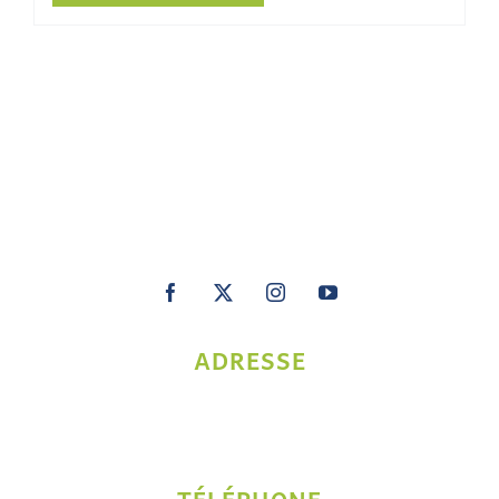
ADRESSE
1208, rue Beaubien Est Bureau 15, Montréal QC
H2S 1T7
TÉLÉPHONE