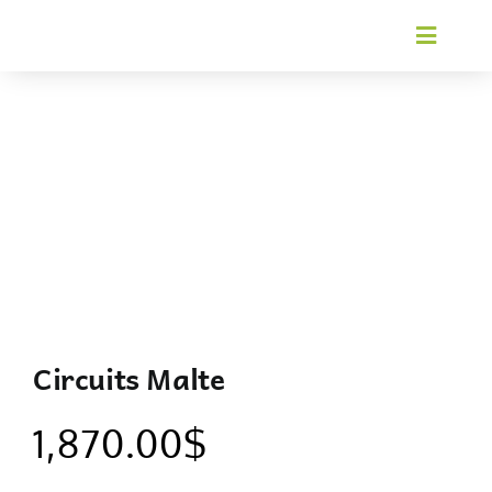
Skip
Toggl
to
Navig
content
Circuits Malte
1,870.00
$