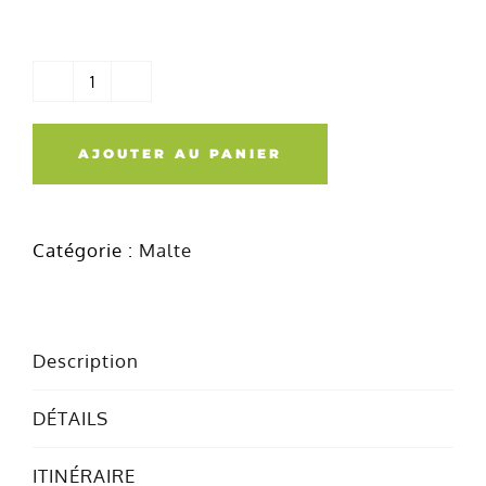
quantité
de
AJOUTER AU PANIER
Circuits
Malte
Catégorie :
Malte
Description
DÉTAILS
ITINÉRAIRE