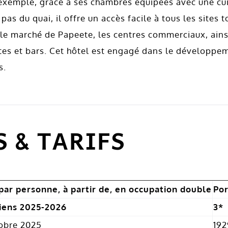
exemple, grâce à ses chambres équipées avec une cuis
as du quai, il offre un accès facile à tous les sites t
 le marché de Papeete, les centres commerciaux, ainsi
ottes et bars. Cet hôtel est engagé dans le développ
s.
 & TARIFS
 par personne, à partir de, en occupation double
Por
iens 2025-2026
3*
tobre 2025
192