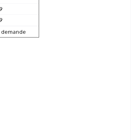
9
9
r demande