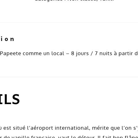
Tahiti
tion
 Papeete comme un local – 8 jours / 7 nuits à partir
ILS
où est situé l’aéroport international, mérite que l’on 
 de vanille française, vaut le détour. Il fait bon flâne