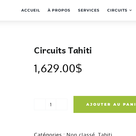
ACCUEIL
À PROPOS
SERVICES
CIRCUITS
Circuits Tahiti
1,629.00
$
AJOUTER AU PAN
quantité
de
Circuits
Catégories :
Non classé
,
Tahiti