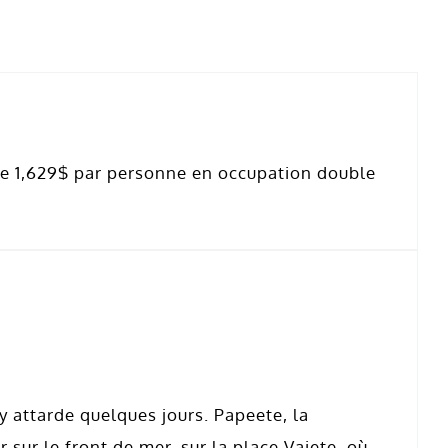
 de 1,629$ par personne en occupation double
s’y attarde quelques jours. Papeete, la
r sur le front de mer, sur la place Vaiete, où