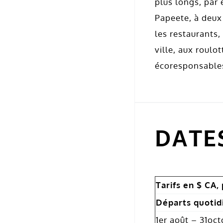
plus longs, par 
Papeete, à deux p
les restaurants,
ville, aux roul
écoresponsable
DATES
Tarifs en $ CA,
Départs quotid
1er août – 31oc