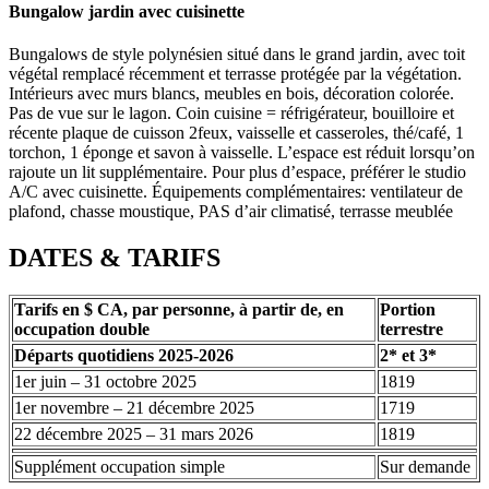
Bungalow jardin avec cuisinette
Bungalows de style polynésien situé dans le grand jardin, avec toit
végétal remplacé récemment et terrasse protégée par la végétation.
Intérieurs avec murs blancs, meubles en bois, décoration colorée.
Pas de vue sur le lagon. Coin cuisine = réfrigérateur, bouilloire et
récente plaque de cuisson 2feux, vaisselle et casseroles, thé/café, 1
torchon, 1 éponge et savon à vaisselle. L’espace est réduit lorsqu’on
rajoute un lit supplémentaire. Pour plus d’espace, préférer le studio
A/C avec cuisinette. Équipements complémentaires: ventilateur de
plafond, chasse moustique, PAS d’air climatisé, terrasse meublée
DATES & TARIFS
Tarifs en $ CA, par personne, à partir de, en
Portion
occupation double
terrestre
Départs quotidiens 2025-2026
2* et 3*
1er juin – 31 octobre 2025
1819
1er novembre – 21 décembre 2025
1719
22 décembre 2025 – 31 mars 2026
1819
Supplément occupation simple
Sur demande