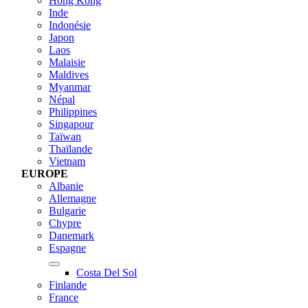
Hong Kong
Inde
Indonésie
Japon
Laos
Malaisie
Maldives
Myanmar
Népal
Philippines
Singapour
Taïwan
Thaïlande
Vietnam
EUROPE
Albanie
Allemagne
Bulgarie
Chypre
Danemark
Espagne
Costa Del Sol
Finlande
France