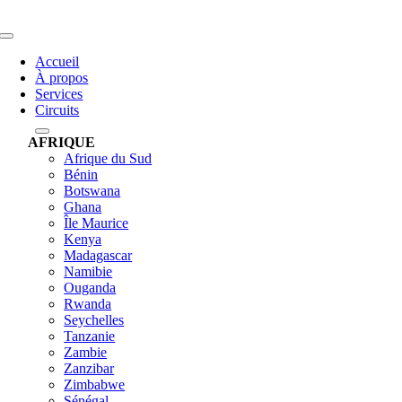
Skip
to
Toggle
content
Navigation
Accueil
À propos
Services
Circuits
AFRIQUE
Afrique du Sud
Bénin
Botswana
Ghana
Île Maurice
Kenya
Madagascar
Namibie
Ouganda
Rwanda
Seychelles
Tanzanie
Zambie
Zanzibar
Zimbabwe
Sénégal