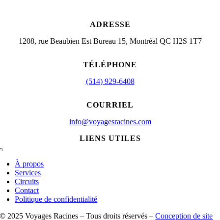
ADRESSE
1208, rue Beaubien Est Bureau 15, Montréal QC H2S 1T7
TÉLÉPHONE
(514) 929-6408
COURRIEL
info@voyagesracines.com
LIENS UTILES
Toggle
Navigation
À propos
Services
Circuits
Contact
Politique de confidentialité
© 2025 Voyages Racines – Tous droits réservés –
Conception de site