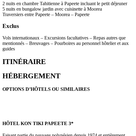
2 nuits en chambre Tahitienne à Papeete incluant le petit déjeuner
5 nuits en bungalow jardin avec cuisinette à Moorea
Traversiers entre Papeete – Moorea – Papeete
Exclus
Vols internationaux – Excursions facultatives – Repas autres que
mentionnés – Breuvages – Pourboires au personnel hôtelier et aux
guides
ITINÉRAIRE
HÉBERGEMENT
OPTIONS D’HÔTELS OU SIMILAIRES
HÔTEL KON TIKI PAPEETE 3*
Faisant partie du paysage polynésien depuis 1974 et entièrement