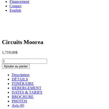
Financement
Contact
English
Circuits Moorea
1,719.00
$
quantité
de
Ajouter au panier
Circuits
Moorea
Description
DÉTAILS
ITINÉRAIRE
HÉBERGEMENT
DATES & TARIFS
BROCHURE
PHOTOS
Avis (0)