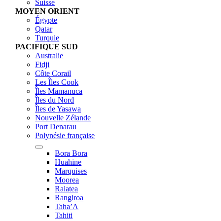
Suisse
MOYEN ORIENT
Égypte
Qatar
Turquie
PACIFIQUE SUD
Australie
Fidji
Côte Corail
Les Îles Cook
Îles Mamanuca
Îles du Nord
Îles de Yasawa
Nouvelle Zélande
Port Denarau
Polynésie française
Bora Bora
Huahine
Marquises
Moorea
Raiatea
Rangiroa
Taha’A
Tahiti