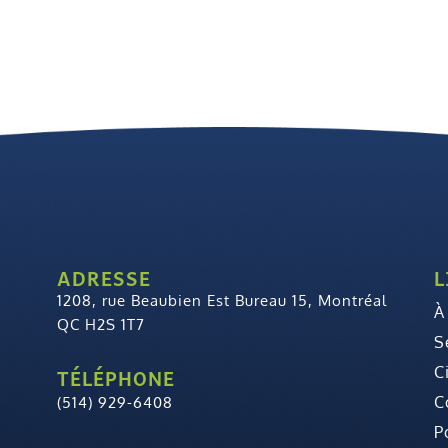
ADRESSE
L
1208, rue Beaubien Est Bureau 15, Montréal
À
QC H2S 1T7
S
C
TÉLÉPHONE
C
(514) 929-6408
P