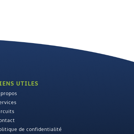
IENS UTILES
 propos
ervices
ircuits
ontact
olitique de confidentialité