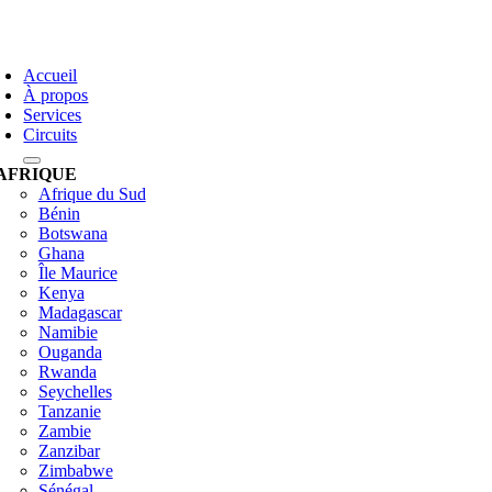
Skip
to
oggle
content
avigation
Accueil
À propos
Services
Circuits
AFRIQUE
Afrique du Sud
Bénin
Botswana
Ghana
Île Maurice
Kenya
Madagascar
Namibie
Ouganda
Rwanda
Seychelles
Tanzanie
Zambie
Zanzibar
Zimbabwe
Sénégal