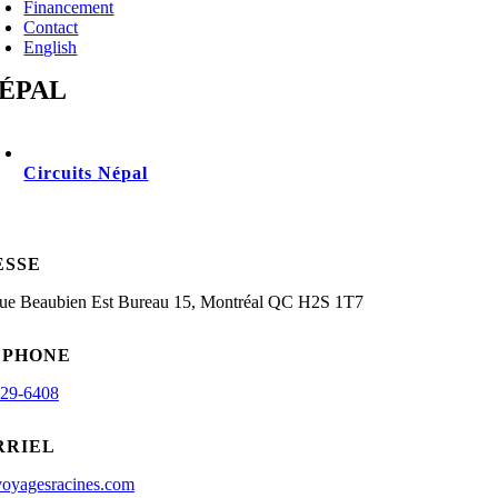
Financement
Contact
English
ÉPAL
Circuits Népal
ESSE
rue Beaubien Est Bureau 15, Montréal QC H2S 1T7
ÉPHONE
929-6408
RRIEL
oyagesracines.com