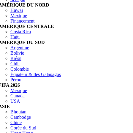
AMÉRIQUE DU NORD
Hawaï
Mexique
Financement
AMÉRIQUE CENTRALE
Costa Rica
Haïti
AMÉRIQUE DU SUD
Argentine
Bolivie
Brésil
Chili
Colombie
Équateur & Iles Galapagos
Pérou
FIFA 2026
Mexique
Canada
USA
ASIE
Bhoutan
Cambodge
Chine
Corée du Sud