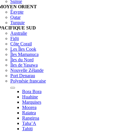
Suisse
MOYEN ORIENT
Égypte
Qatar
Turquie
PACIFIQUE SUD
Australie
Fidji
Côte Corail
Les Îles Cook
Îles Mamanuca
Îles du Nord
Îles de Yasawa
Nouvelle Zélande
Port Denarau
Polynésie française
Bora Bora
Huahine
Marquises
Moorea
Raiatea
Rangiroa
Taha’A
Tahiti