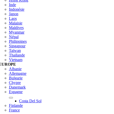
Hong Kong
Inde
Indonésie
Japon
Laos
Malaisie
Maldives
Myanmar
Népal
Philippines
Singapour
Taïwan
Thaïlande
Vietnam
EUROPE
Albanie
Allemagne
Bulgarie
Chypre
Danemark
Espagne
Costa Del Sol
Finlande
France