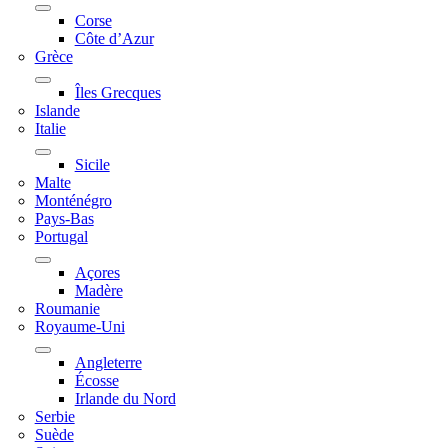
Corse
Côte d’Azur
Grèce
Îles Grecques
Islande
Italie
Sicile
Malte
Monténégro
Pays-Bas
Portugal
Açores
Madère
Roumanie
Royaume-Uni
Angleterre
Écosse
Irlande du Nord
Serbie
Suède